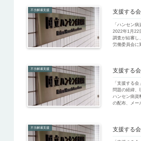
不当解雇支援
支援する会
「ハンセン病
2022年1月
調査が結審し
労働委員会に対し
不当解雇支援
支援する会
「支援する会
問題の経緯、
ハンセン病資
の配布、メール
不当解雇支援
支援する会