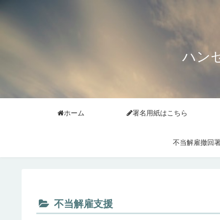
ハン
ホーム
署名用紙はこちら
不当解雇撤回
不当解雇支援