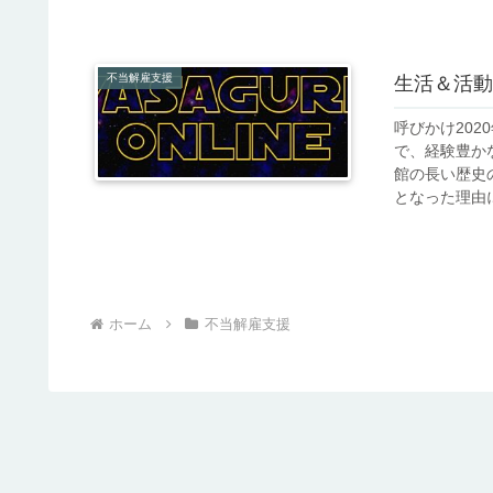
不当解雇支援
生活＆活動
呼びかけ20
で、経験豊か
館の長い歴史
となった理由に
ホーム
不当解雇支援