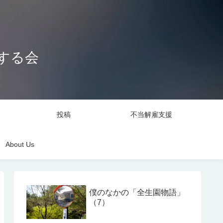
する会
投稿
不当解雇支援
About Us
僕のなかの「全生園物語」
（7）