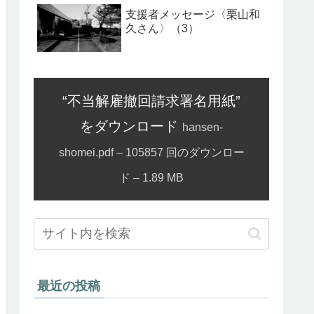
支援者メッセージ〈栗山和
久さん〉（3）
“不当解雇撤回請求署名用紙”
をダウンロード
hansen-
shomei.pdf – 105857 回のダウンロー
ド – 1.89 MB
最近の投稿