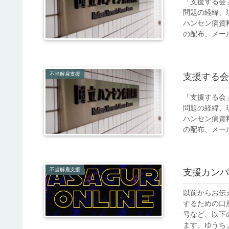
「支援する会
問題の経緯、
ハンセン病資
の配布、メール
不当解雇支援
支援する会
「支援する会
問題の経緯、
ハンセン病資
の配布、メール
不当解雇支援
支援カンパ
以前からお伝
するための口
号など、以下
ます。ゆうちょ