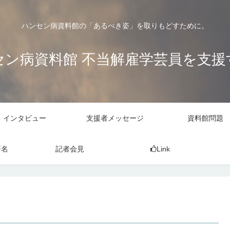
ハンセン病資料館の「あるべき姿」を取りもどすために。
セン病資料館 不当解雇学芸員を支援
インタビュー
支援者メッセージ
資料館問題
署名
記者会見
Link