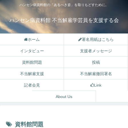
ハンセン病資料館の「あるべき姿」を取りもどすために。
ハンセン病資料館 不当解雇学芸員を支援する会
ホーム
署名用紙はこちら
インタビュー
支援者メッセージ
資料館問題
投稿
不当解雇支援
不当解雇撤回署名
記者会見
Link
About Us
資料館問題