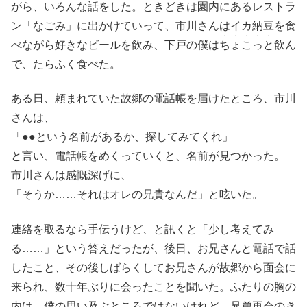
がら、いろんな話をした。ときどきは園内にあるレストラ
ン「なごみ」に出かけていって、市川さんはイカ納豆を食
・・・・・
べながら好きなビールを飲み、下戸の僕は
ちょこっと
飲ん
で、たらふく食べた。
ある日、頼まれていた故郷の電話帳を届けたところ、市川
さんは、
「●●という名前があるか、探してみてくれ」
と言い、電話帳をめくっていくと、名前が見つかった。
市川さんは感慨深げに、
「そうか……それはオレの兄貴なんだ」と呟いた。
連絡を取るなら手伝うけど、と訊くと「少し考えてみ
る……」という答えだったが、後日、お兄さんと電話で話
したこと、その後しばらくしてお兄さんが故郷から面会に
来られ、数十年ぶりに会ったことを聞いた。ふたりの胸の
内は、僕の思い及ぶところではないけれど、兄弟再会のき