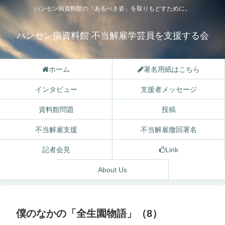
ハンセン病資料館の「あるべき姿」を取りもどすために。
ハンセン病資料館 不当解雇学芸員を支援する会
ホーム
署名用紙はこちら
インタビュー
支援者メッセージ
資料館問題
投稿
不当解雇支援
不当解雇撤回署名
記者会見
Link
About Us
僕のなかの「全生園物語」（8）