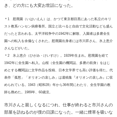
き、どの方にも大変お世話になった。
＊1 慰廃園（いはいえん）は、かつて東京都目黒にあった私立のキリ
スト教系ハンセン病療養所。国立と比べると自由で文化活動なども盛ん
だったと言われる。太平洋戦争中の1942年に解散、入園者は多磨全生
園への転入を余儀なくされた。慰廃園出身者には市川昇さん、氷上恵介
さんなどがいた。
＊2 氷上恵介（ひがみ・けいすけ）。1929年生まれ。慰廃園を経て
1942年に全生園へ転入。山桜（全生園の機関誌、多磨の前身）をはじ
めとする機関誌に文学作品を投稿、日本文学界でも高い評価を得た。代
表作「孤愁」「オリオンの哀しみ」は遺稿集『オリオンの哀しみ』に収
められている。1943（昭和28）年から36年間にわたり、全生学園の教
師も務めた。1989年、60歳没。
市川さんと親しくなるにつれ、仕事が終わると市川さんの
部屋を訪ねるのが僕の日課になった。一緒に煙草を吸いな