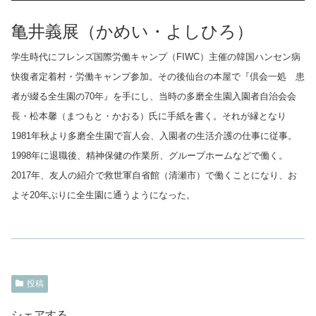
亀井義展（かめい・よしひろ）
学生時代にフレンズ国際労働キャンプ（FIWC）主催の韓国ハンセン病
快復者定着村・労働キャンプ参加。その後仙台の本屋で『倶会一処 患
者が綴る全生園の70年』を手にし、当時の多磨全生園入園者自治会会
長・松本馨（まつもと・かおる）氏に手紙を書く。それが縁となり
1981年秋より多磨全生園で盲人会、入園者の生活介護の仕事に従事。
1998年に退職後、精神保健の作業所、グループホームなどで働く。
2017年、友人の紹介で救世軍自省館（清瀬市）で働くことになり、お
よそ20年ぶりに全生園に通うようになった。
投稿
シェアする