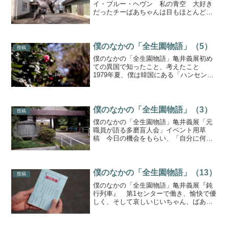
イ・ブルー・ヘヴン 私の青空 大好き
だったチーばあちゃんは目もほとんど見
えず、片足がなかった。でも、いつも明
るく元気で、療友（療養所の友人）たち
に囲まれていました。 ばあちゃんを車
イスに乗せて、よく一緒に園...
僕のなかの「全生園物語」（5）
投稿
僕のなかの「全生園物語」亀井義展初め
ての異国で知ったこと、考えたこと
1979年夏、僕は韓国にある「ハンセン病
快復者定着村」にいた。 その頃、僕は
仙台にある大学の学生寮で暮らしていた
が、じつのところ、ひどい不良学生だっ
た。大学の講義にはまっ...
僕のなかの「全生園物語」（3）
投稿
僕のなかの「全生園物語」亀井義展「元
職員が語る多磨盲人会」イベント用草
稿 今日の機会をもらい、「自分に何が
話せるのだろう」と考えてみました。あ
るとすれば、それは全生園・盲人会で出
逢えた人たちから受け取ったもの、もら
った心なのだろうと思いまし...
僕のなかの「全生園物語」（13）
投稿
僕のなかの「全生園物語」亀井義展『鈍
行列車』 第1センターで働き、愉快で優
しく、そして哀しいじいちゃん、ばあち
ゃんたちと一緒だった日々の間に、僕の
暮らしにもいくつかの出来事があっ
た。 結婚後、しばらくしてから僕たち