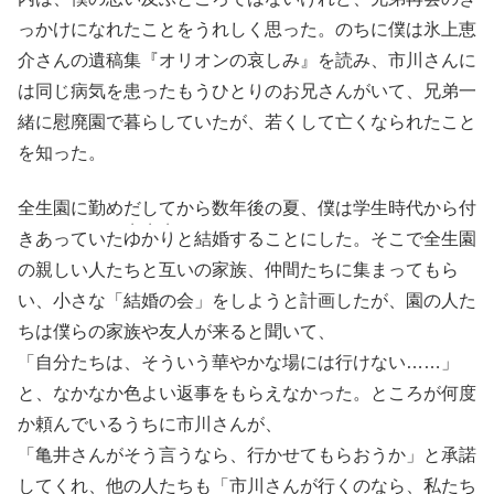
っかけになれたことをうれしく思った。のちに僕は氷上恵
介さんの遺稿集『オリオンの哀しみ』を読み、市川さんに
は同じ病気を患ったもうひとりのお兄さんがいて、兄弟一
緒に慰廃園で暮らしていたが、若くして亡くなられたこと
を知った。
全生園に勤めだしてから数年後の夏、僕は学生時代から付
・・・
きあっていた
ゆかり
と結婚することにした。そこで全生園
の親しい人たちと互いの家族、仲間たちに集まってもら
い、小さな「結婚の会」をしようと計画したが、園の人た
ちは僕らの家族や友人が来ると聞いて、
「自分たちは、そういう華やかな場には行けない……」
と、なかなか色よい返事をもらえなかった。ところが何度
か頼んでいるうちに市川さんが、
「亀井さんがそう言うなら、行かせてもらおうか」と承諾
してくれ、他の人たちも「市川さんが行くのなら、私たち