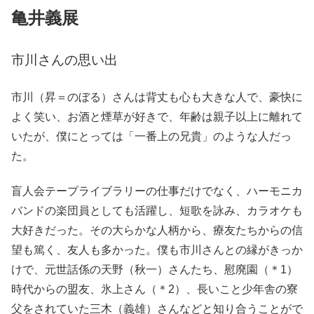
亀井義展
市川さんの思い出
市川（昇＝のぼる）さんは背丈も心も大きな人で、豪快に
よく笑い、お酒と煙草が好きで、年齢は親子以上に離れて
いたが、僕にとっては「一番上の兄貴」のような人だっ
た。
盲人会テープライブラリーの仕事だけでなく、ハーモニカ
バンドの楽団員としても活躍し、短歌を詠み、カラオケも
大好きだった。その大らかな人柄から、療友たちからの信
望も篤く、友人も多かった。僕も市川さんとの縁がきっか
けで、元世話係の天野（秋一）さんたち、慰廃園（＊1）
時代からの盟友、氷上さん（＊2）、長いこと少年舎の寮
父をされていた三木（義雄）さんなどと知り合うことがで