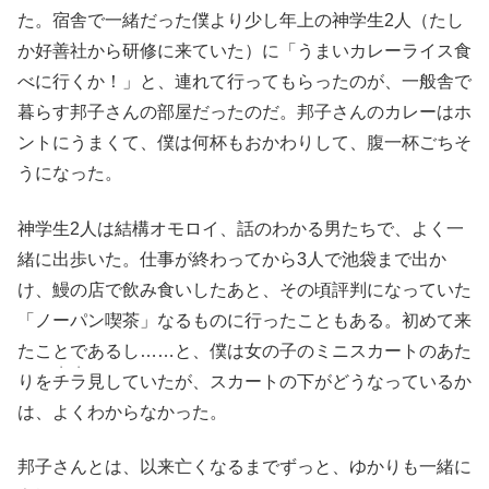
た。宿舎で一緒だった僕より少し年上の神学生2人（たし
か好善社から研修に来ていた）に「うまいカレーライス食
べに行くか！」と、連れて行ってもらったのが、一般舎で
暮らす邦子さんの部屋だったのだ。邦子さんのカレーはホ
ントにうまくて、僕は何杯もおかわりして、腹一杯ごちそ
うになった。
神学生2人は結構オモロイ、話のわかる男たちで、よく一
緒に出歩いた。仕事が終わってから3人で池袋まで出か
け、鰻の店で飲み食いしたあと、その頃評判になっていた
「ノーパン喫茶」なるものに行ったこともある。初めて来
たことであるし……と、僕は女の子のミニスカートのあた
・・
りを
チラ
見していたが、スカートの下がどうなっているか
は、よくわからなかった。
邦子さんとは、以来亡くなるまでずっと、ゆかりも一緒に