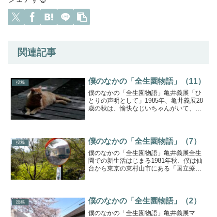
関連記事
僕のなかの「全生園物語」（11）
投稿
僕のなかの「全生園物語」亀井義展「ひ
とりの声明として」1985年、亀井義展28
歳の秋は、愉快なじいちゃんがいて、
（奥さんがいるのに）愛するばあちゃん
たちがいて、至福の2ヵ月だった。その後
も同世代の若い仲間たちと、少しずつ不
自由舎センターに「...
僕のなかの「全生園物語」（7）
投稿
僕のなかの「全生園物語」亀井義展全生
園での新生活はじまる1981年秋、僕は仙
台から東京の東村山市にある「国立療養
所多磨全生園」にやってきた。園内は一
度や二度足を踏み入れたくらいでは迷子
になるほどの広さがあり、まるでひとつ
の村のようだった。当...
僕のなかの「全生園物語」（2）
投稿
僕のなかの「全生園物語」亀井義展マ